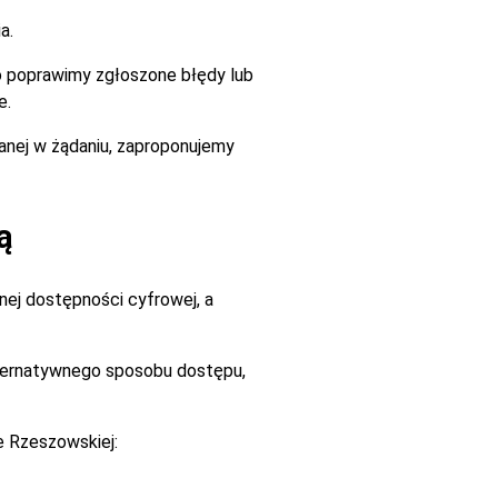
a.
go poprawimy zgłoszone błędy lub
e.
zanej w żądaniu, zaproponujemy
ą
ej dostępności cyfrowej, a
alternatywnego sposobu dostępu,
e Rzeszowskiej: