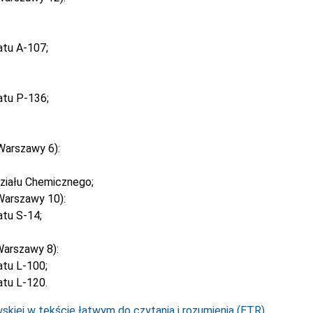
atu A-107;
atu P-136;
Warszawy 6):
ziału Chemicznego;
Warszawy 10):
tu S-14;
arszawy 8):
tu L-100;
tu L-120.
kiej w tekście łatwym do czytania i rozumienia (ETR).