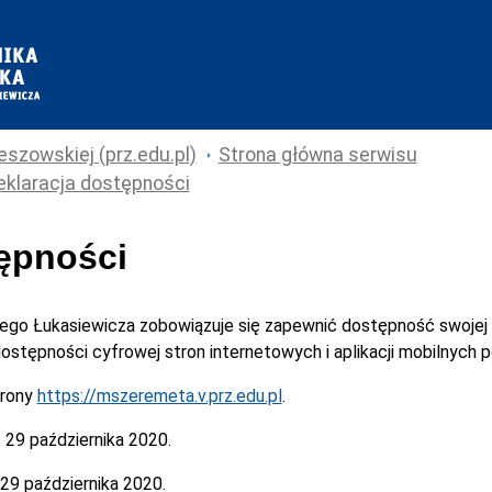
eszowskiej (prz.edu.pl)
Strona główna serwisu
eklaracja dostępności
tępności
cego Łukasiewicza
zobowiązuje się zapewnić dostępność swojej
 dostępności cyfrowej stron internetowych i aplikacji mobilnych
trony
https://mszeremeta.v.prz.edu.pl
.
:
29 października 2020.
29 października 2020.