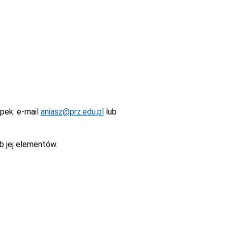
epek
: e-mail
aniasz@prz.edu.pl
lub
b jej elementów.