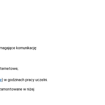
magające komunikację:
nternetowe;
ne
) w godzinach pracy uczelni.
 zamontowane w niżej