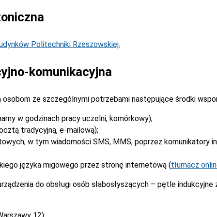
toniczna
dynków Politechniki Rzeszowskiej.
yjno-komunikacyjna
 osobom ze szczególnymi potrzebami następujące środki wspo
narny w godzinach pracy uczelni, komórkowy);
cztą tradycyjną, e-mailową);
stowych, w tym wiadomości SMS, MMS, poprzez komunikatory i
kiego języka migowego przez stronę internetową (
tłumacz onli
rządzenia do obsługi osób słabosłyszących – pętle indukcyjne
Warszawy 12):