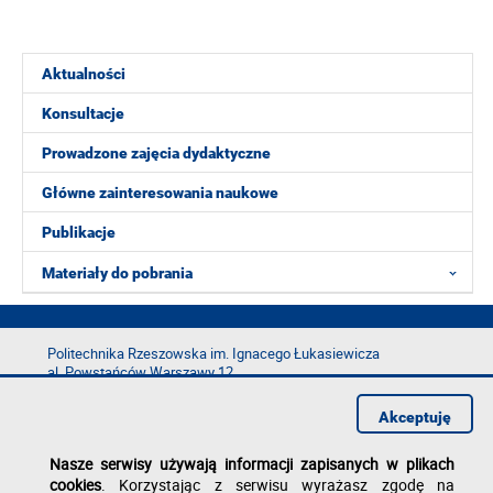
Aktualności
Konsultacje
Prowadzone zajęcia dydaktyczne
Główne zainteresowania naukowe
Publikacje
Materiały do pobrania
Politechnika Rzeszowska im. Ignacego Łukasiewicza
al. Powstańców Warszawy 12
35-029 Rzeszów
Akceptuję
tel.: +48 17 865 11 00
fax: +48 17 854 12 60
Nasze serwisy używają informacji zapisanych w plikach
e-mail:
kancelaria@prz.edu.pl
cookies
. Korzystając z serwisu wyrażasz zgodę na