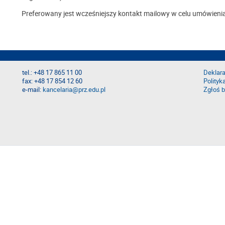
Preferowany jest wcześniejszy kontakt mailowy w celu umówieni
tel.: +48 17 865 11 00
Deklara
fax: +48 17 854 12 60
Polityk
e-mail:
kancelaria@prz.edu.pl
Zgłoś b