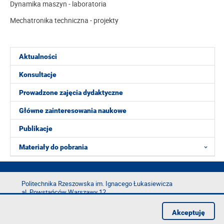
Dynamika maszyn - laboratoria
Mechatronika techniczna - projekty
Aktualności
Konsultacje
Prowadzone zajęcia dydaktyczne
Główne zainteresowania naukowe
Publikacje
Materiały do pobrania
Politechnika Rzeszowska im. Ignacego Łukasiewicza
al. Powstańców Warszawy 12
35-029 Rzeszów
Akceptuję
tel.: +48 17 865 11 00